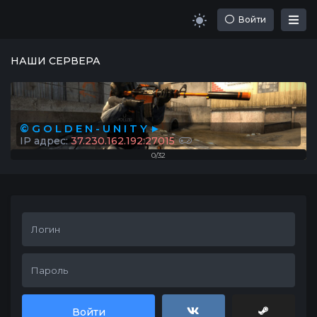
Войти
НАШИ СЕРВЕРА
© G O L D E N - U N I T Y ►
IP адрес:
37.230.162.192:27015
0/32
Войти