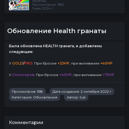
Залетай
Просмотров: 1185
1 мая 2024 г
Обновление Health гранаты
Была обновлена HEALTH граната, и добавлены
следующее:
У
GOLD
/
PRO
: При броске
+25HP
, при выпивании
+40HP
У
Спонсоров
: При броске
+40HP
, при выпивании
+75HP
Просмотров: 558
Дата создания: 2 октября 2022 г
Категория:
Обновления
Автор:
tuk
Комментарии