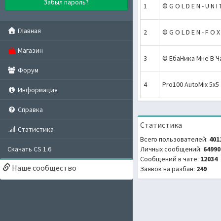
Забыл пароль?
1
© G O L D E N - U N I
Главная
2
© G O L D E N - F O 
Магазин
3
© ЕбаНика Мне В Ч
Форум
4
Pro100 AutoMix 5x5
Информация
Справка
Статистика
Статистика
Всего пользователей:
401
Скачать CS 1.6
Личных сообщений:
64990
Сообщений в чате:
12034
Наше сообщество
Заявок на разбан:
249