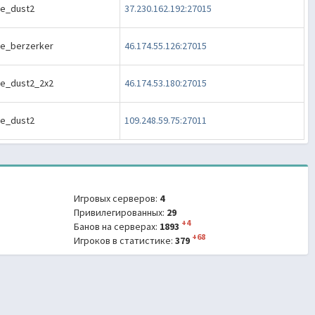
e_dust2
37.230.162.192:27015
e_berzerker
46.174.55.126:27015
e_dust2_2x2
46.174.53.180:27015
e_dust2
109.248.59.75:27011
Игровых серверов:
4
Привилегированных:
29
+4
Банов на серверах:
1893
+68
Игроков в статистике:
379