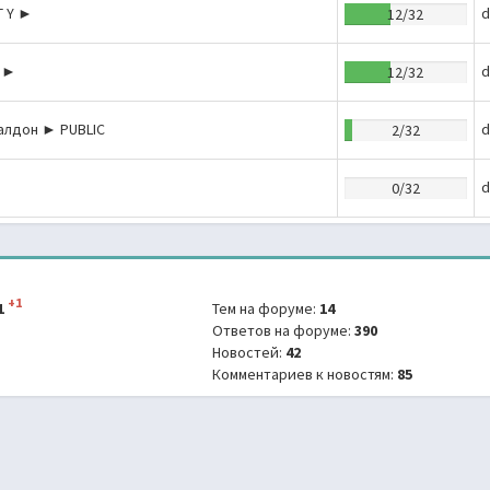
 T Y ►
d
12/32
X ►
d
12/32
алдон ► PUBLIC
d
2/32
d
0/32
+1
1
Тем на форуме:
14
Ответов на форуме:
390
Новостей:
42
Комментариев к новостям:
85