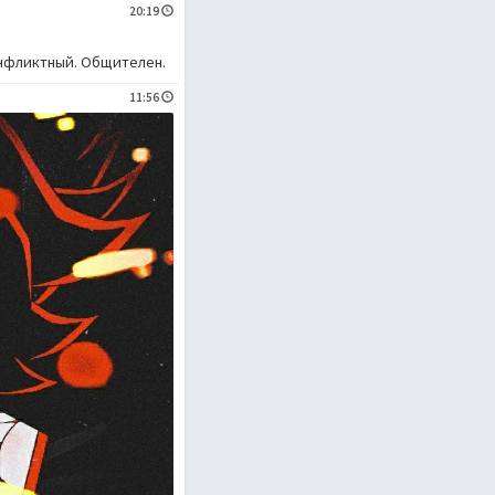
20:19
онфликтный. Общителен.
11:56