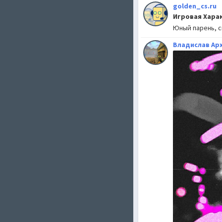
golden_cs.ru
Игровая Хара
Юный парень, с
Владислав Ар