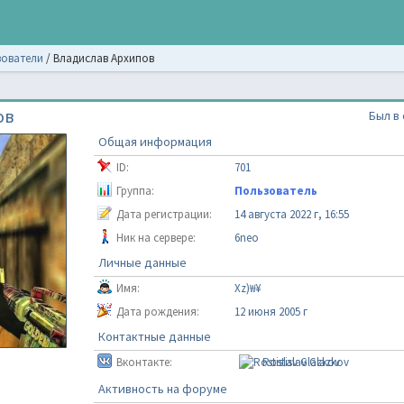
ователи
/
Владислав Архипов
ов
Был в 
Общая информация
ID:
701
Группа:
Пользователь
Дата регистрации:
14 августа 2022 г, 16:55
Ник на сервере:
6neo
Личные данные
Имя:
Xz)₩¥
Дата рождения:
12 июня 2005 г
Контактные данные
Вконтакте:
Rostislav Glazkov
Активность на форуме