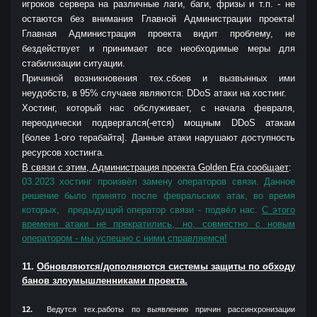
игроков сервера на различные лаги, баги, фризы и т.п. - не
остаются без внимания Главной Администрации проекта!
Главная Администрация проекта видит проблему, не
бездействует и принимает все необходимые меры для
стабилизации ситуации.
Причиной возникновения тех.сбоев и вызвынных ими
неудобств, в 95% случаев являются: DDoS атаки на хостинг.
Хостинг, который нас обслуживает, с начала февраля,
переодически подвергался(-ется) мощным DDoS атакам
[более 1-ого терабайта].
Данные атаки нарушают доступность
ресурсов хостинга.
В связи с этим, Администрация проекта Golden Era сообщает
:
03.2023 хостинг произвёл замену операторов связи. Данное
решение было принято после февральских атак, во время
которых, предыдущий оператор связи - подвёл нас.
С этого
времени атаки не прекратились, но, совместно с новым
оператором - мы успешно с ними справляемся!
11.
Обновляются/дополняются системы защиты по обходу
банов злоумышленниками проекта.
12.
Ведутся тех.работы по выявлению причин рассинхронизации