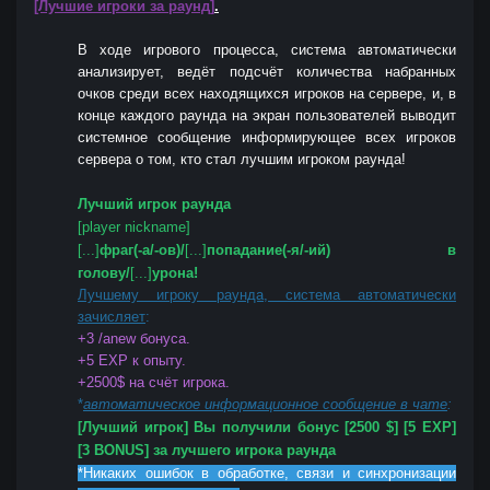
[Лучшие игроки за раунд]
.
В ходе игрового процесса, система автоматически
анализирует, ведёт подсчёт количества набранных
очков среди всех находящихся игроков на сервере, и, в
конце каждого раунда на экран пользователей выводит
системное сообщение информирующее всех игроков
сервера о том, кто стал лучшим игроком раунда!
Лучший игрок раунда
[player nickname]
[...]
фраг(-а/-ов)/
[...]
попадание(-я/-ий) в
голову/
[...]
урона!
Лучшему игроку раунда, система автоматически
зачисляет
:
+3 /anew бонуса.
+5 EXP к опыту.
+2500$ на счёт игрока.
*
автоматическое информационное сообщение в чате
:
[Лучший игрок] Вы получили бонус [2500 $] [5 EXP]
[3 BONUS] за лучшего игрока раунда
*Никаких ошибок в обработке, связи и синхронизации