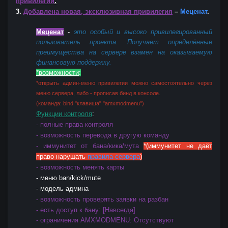
привилегий
.
3.
Добавлена новая, эксклюзивная привилегия
–
Меценат
.
Меценат
-
это особый и высоко привилегированный
пользователь проекта. Получает определённые
преимущества на сервере взамен на оказываемую
финансовую поддержку.
*возможности
:
*
открыть админ-меню привилегии можно самостоятельно через
меню сервера, либо - прописав бинд в консоле.
(команда: bind "клавиша" "amxmodmenu")
Функции контроля
:
- полные права контроля
- возможность перевода в другую команду
- иммунитет от бана/кика/мута
*(иммунитет не даёт
право нарушать
правила сервера
)
- возможность менять карты
- меню ban/kick/mute
- модель админа
- возможность проверять заявки на разбан
- есть доступ к бану: [Навсегда]
- ограничения AMXMODMENU: Отсутствуют