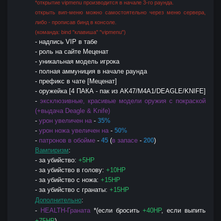
*открытие vipmenu производится в начале 3-го раунда.
открыть вип-меню можно самостоятельно через меню сервера,
либо - прописав бинд в консоле.
(команда: bind "клавиша" "vipmenu")
- надпись VIP в табе
- роль на сайте Меценат
- уникальная модель игрока
- полная аммуниция в начале раунда
- префикс в чате [Меценат]
- оружейка [4 ПАКА - пак из AK47/M4A1/DEAGLE/KNIFE]
-
эксклюзивные, красивые модели оружия с покраской
(+выдача Deagle & Knife)
-
урон увеличен на
-
35%
-
урон ножа увеличен на
-
50%
-
патронов в обойме
-
45
(
в запасе
-
200
)
Вампиризм
:
- за убийство:
+5HP
- за убийство в голову:
+10HP
- за убийство с ножа:
+15HP
- за убийство с гранаты:
+15HP
Дополнительно
:
-
HEALTH-Граната
*(если бросить
+40HP
, если выпить
+75HP
)