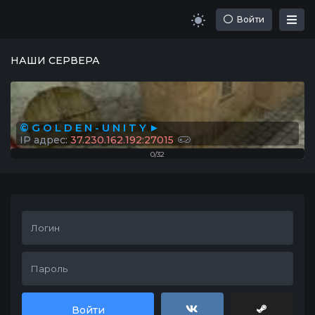
Войти
НАШИ СЕРВЕРА
© G O L D E N - U N I T Y ►
IP адрес:
37.230.162.192:27015
0/32
Войти