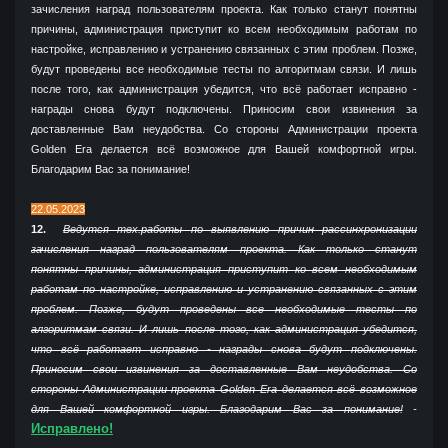
зачисления наград пользователям проекта. Как только станут понятны
причины, администрация приступит ко всем необходимым работам по
настройке, исправлению и устранению связанных с этим проблем. Позже,
будут проведены все необходимые тесты по алгоритмам связи. И лишь
после того, как администрация убедится, что всё работает исправно -
награды снова будут подключены. Приносим свои извинения за
доставленные Вам неудобства. Со стороны Администрации проекта
Golden Era делается всё возможное для Вашей комфортной игры.
Благодарим Вас за понимание!
22.05.2023
12.
Ведутся тех.работы по выявлению причин рассинхронизации
зачисления наград пользователям проекта. Как только станут
понятны причины, администрация приступит ко всем необходимым
работам по настройке, исправлению и устранению связанных с этим
проблем. Позже, будут проведены все необходимые тесты по
алгоритмам связи. И лишь после того, как администрация убедится,
что всё работает исправно - награды снова будут подключены.
Приносим свои извинения за доставленные Вам неудобства. Со
стороны Администрации проекта Golden Era делается всё возможное
для Вашей комфортной игры. Благодарим Вас за понимание!
-
Исправлено!