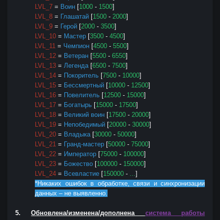
LVL_7
=
Воин
[
1000
-
1500
]
LVL_8
=
Глашатай
[
1500
-
2000
]
LVL_9
=
Герой
[
2000
-
3500
]
LVL_10
=
Мастер
[
3500
-
4500
]
LVL_11
=
Чемпион
[
4500
-
5500
]
LVL_12
=
Ветеран
[
5500
-
6550
]
LVL_13
=
Легенда
[
6500
-
7500
]
LVL_14
=
Покоритель
[
7500
-
10000
]
LVL_15
=
Бессмертный
[
10000
-
12500
]
LVL_16
=
Повелитель
[
12500
-
15000
]
LVL_17
=
Богатырь
[
15000
-
17500
]
LVL_18
=
Великий воин
[
17500
-
20000
]
LVL_19
=
Непобедимый
[
20000
-
30000
]
LVL_20
=
Владыка
[
30000
-
50000
]
LVL_21
=
Гранд-мастер
[
50000
-
75000
]
LVL_22
=
Император
[
75000
-
100000
]
LVL_23
=
Божество
[
100000
-
150000
]
LVL_24
=
Всевластие
[
150000
-
...
]
*Никаких ошибок в обработке, связи и синхронизации
данных – не выявленно.
5.
Обновлена/изменена/дополнена
система работы