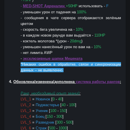
-
MED-SHOT Адреналин
+50HP
использовать -
F
- уменьшен урон от падения на
100%
- сообщения в чате сервера отображаются зелёным
цветом
- скорость бега увеличена на -
10%
- в каждом новом раунде вам выдаётся -
110HP
- коктель молотова *(урон -
20dmg
)
- уменьшен нанесённый урон по вам на -
10%
- нет лимита AWP
-
эксклюзивные шапки Мецената
*Никаких ошибок в обработке, связи и синхронизации
данных – не выявленно.
4.
Обновлена/изменена/дополнена
система работы рангов
:
Ранг, необходимый опыт званий
:
LVL_1
=
Новичок
[
0
-
40
]
LVL_2
=
Подмастерье
[
40
-
100
]
LVL_3
=
Ученик
[
100
-
150
]
LVL_4
=
Боец
[
150
-
300
]
LVL_5
=
Разведчик
[
300
-
500
]
LVL_6
=
Страж
[
500
-
1000
]