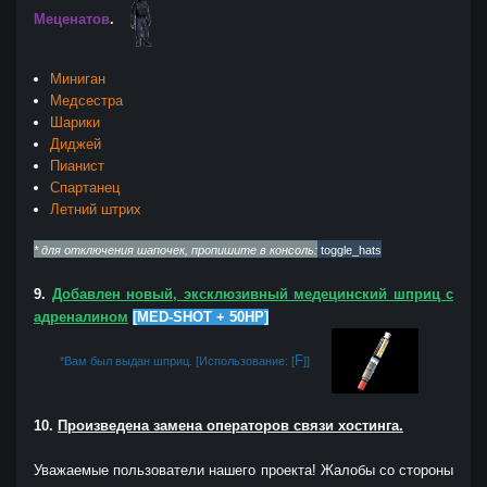
Ме
ценатов
.
Миниган
Медсестра
Шарики
Диджей
Пианист
Спартанец
Летний штрих
* для отключения шапочек, пропишите в консоль:
t
oggle_hats
9.
Добавлен новый, эксклюзивный ме
децинский шприц с
адреналином
[
MED-SHOT + 50HP]
F
*
Вам был выдан шприц.
[
Использование
:
[
]]
10.
П
роизведена замена операторов связи х
остинга.
Уважаемые пользователи нашего проекта! Жалобы со стороны