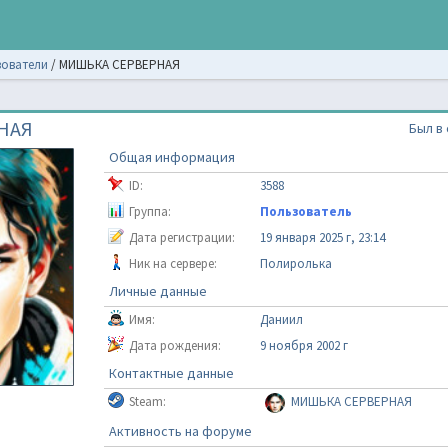
ователи
/
МИШЬКА СЕРВЕРНАЯ
НАЯ
Был в 
Общая информация
ID:
3588
Группа:
Пользователь
Дата регистрации:
19 января 2025 г, 23:14
Ник на сервере:
Полиролька
Личные данные
Имя:
Даниил
Дата рождения:
9 ноября 2002 г
Контактные данные
Steam:
МИШЬКА СЕРВЕРНАЯ
Активность на форуме