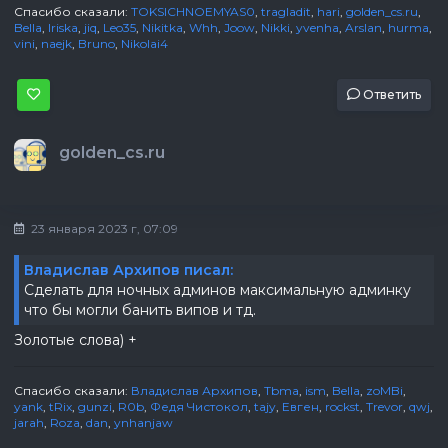
Спасибо сказали:
TOKSICHNOEMYAS0
,
tragladit
,
hari
,
golden_cs.ru
,
Bella
,
Iriska
,
jiq
,
Leo35
,
Nikitka
,
Whh
,
Joow
,
Nikki
,
yvenha
,
Arslan
,
hurma
,
vini
,
naejk
,
Bruno
,
Nikolai4
Ответить
golden_cs.ru
23 января 2023 г, 07:09
Владислав Архипов писал:
Сделать для ночных админов максимальную админку
что бы могли банить випов и тд.
Золотые слова) +
Спасибо сказали:
Владислав Архипов
,
Tbma
,
ism
,
Bella
,
zoMBi
,
yank
,
tRix
,
gunzi
,
R0b
,
Федя Чистокол
,
tajy
,
Евген
,
rockst
,
Trevor
,
qwj
,
jarah
,
Roza
,
dan
,
ynhanjaw