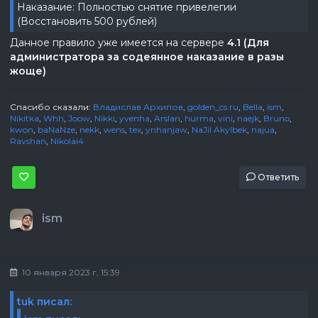
Наказание: Полностью снятие привелегии
(Восстановить 500 рублей)
Данное правило уже имеется на сервере
4.1 (Для
администратора за содеянное наказание в разы
жоще)
Спасибо сказали:
Владислав Архипов
,
golden_cs.ru
,
Bella
,
ism
,
Nikitka
,
Whh
,
Joow
,
Nikki
,
yvenha
,
Arslan
,
hurma
,
vini
,
naejk
,
Bruno
,
kwon
,
baNaNze
,
nekk
,
wens
,
tex
,
ynhanjaw
,
NaJil Akylbek
,
najua
,
Ravshan
,
Nikolai4
Ответить
ism
10 января 2023 г, 15:39
tuk писал: