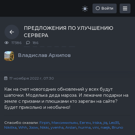
Войти
ПРЕДЛОЖЕНИЯ ПО УЛУЧШЕНИЮ
СЕРВЕРА
17386
186
Первая
Последняя
«
»
1
2
...
18
19
Владислав Архипов
17 ноября 2022 г, 07:30
Как на счет новогодних обновлений у всех будут
шапочки. Моделька деда мароза. И лежачие подарки на
земле с призами и плюшками кто зареган на сайте?
Будет прикольно и необычно!
Спасибо сказали:
Firpin
,
Максимильян
,
Евген
,
Iriska
,
jiq
,
Leo35
,
Nikitka
,
Whh
,
Joow
,
Nikki
,
yvenha
,
Arslan
,
hurma
,
vini
,
naejk
,
Bruno