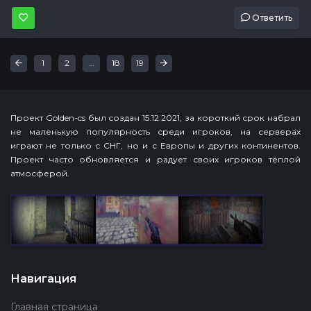
Ответить
Первая
Последняя
«
»
1
2
...
18
19
Проект Golden-cs был создан 15.12.2021, за короткий срок набрал
не маленькую популярность среди игроков, на серверах
играют не только с СНГ, но и с Европы и других континентов.
Проект часто обновляется и радует своих игроков тёплой
атмосферой.
Навигация
Главная страница