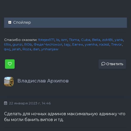
Спойлер
Спасибо сказали:
fotejex971
,
lis
,
ism
,
Tbma
,
Cuba
,
Bella
,
zoMBi
,
yank
,
tRix
,
gunzi
,
R0b
,
Федя Чистокол
,
tajy
,
Евген
,
yvenha
,
rockst
,
Trevor
,
qwj
,
jarah
,
Roza
,
dan
,
ynhanjaw
Ответить
Владислав Архипов
22 января 2023 г, 14:46
Сделать для ночных админов максимальную админку что
бы могли банить випов и тд.