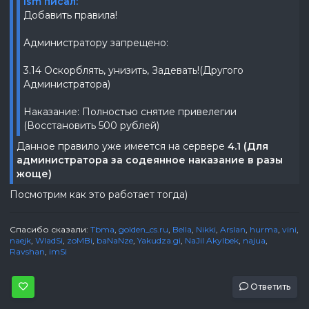
ism писал:
Добавить правила!
Администратору запрещено:
3.14 Оскорблять, унизить, Задевать!(Другого
Администратора)
Наказание: Полностью снятие привелегии
(Восстановить 500 рублей)
Данное правило уже имеется на сервере
4.1 (Для
администратора за содеянное наказание в разы
жоще)
Посмотрим как это работает тогда)
Спасибо сказали:
Tbma
,
golden_cs.ru
,
Bella
,
Nikki
,
Arslan
,
hurma
,
vini
,
naejk
,
WladSi
,
zoMBi
,
baNaNze
,
Yakudza.gi
,
NaJil Akylbek
,
najua
,
Ravshan
,
imSi
Ответить