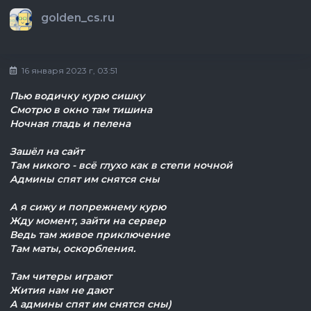
golden_cs.ru
16 января 2023 г, 03:51
Пью водичку курю сишку
Смотрю в окно там тишина
Ночная гладь и пелена
Зашёл на сайт
Там никого - всё глухо как в степи ночной
Админы спят им снятся сны
А я сижу и попрежнему курю
Жду момент, зайти на сервер
Ведь там живое приключение
Там маты, оскорбления.
Там читеры играют
Жития нам не дают
А админы спят им снятся сны)