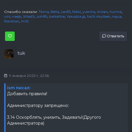
Спасибо сказали:
Tbma
,
Bella
,
Leo35
,
Nikki
,
yvenha
,
Arslan
,
hurma
,
vini
,
naejk
,
WladSi
,
zoMBi
,
baNaNze
,
Yakudza.gi
,
NaJil Akylbek
,
najua
,
Ravshan
,
imSi
Ответить
tuk
9 января 2023 г, 22:56
ism писал:
Добавить правила!
Администратору запрещено:
3.14 Оскорблять, унизить, Задевать!(Другого
Администратора)