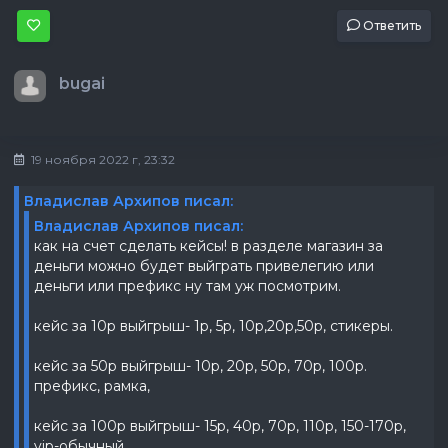
Ответить
bugai
19 ноября 2022 г, 23:32
Владислав Архипов писал:
Владислав Архипов писал:
как на счет сделать кейсы! в разделе магазин за
деньги можно будет выйграть привелегию или
деньги или префикс ну там уж посмотрим.
кейс за 10р выйгрыш- 1р, 5р, 10р,20р,50р, стикеры.
кейс за 50р выйгрыш- 10р, 20р, 50р, 70р, 100р.
префикс, рамка,
кейс за 100р выйгрыш- 15р, 40р, 70р, 110р, 150-170р,
vip-обычный.