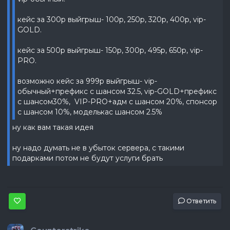
кейс за 300р выйгрыш- 100р, 250р, 320р, 400р, vip-
GOLD.
кейс за 500р выйгрыш- 150р, 300р, 495р, 650р, vip-
PRO.
возможно кейс за 999р выйгрыш- vip-
обычный+префикс с шансом 32.5, vip-GOLD+префикс
с шансом30%, VIP-PRO+адм с шансом 20%, спонсор
с шансом 10%, моделькас шансом 2.5%
ну как вам такая идея
ну надо думать не в убыток сервера, с такими
подарками потом не будут услуги брать
Ответить