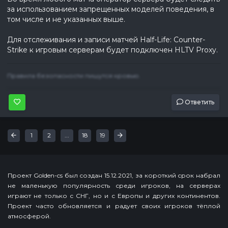
за использованием запрещенных моделей поведения, в
том числе и не указанных выше.
Для отслеживания и записи матчей Half-Life: Counter-
Strike к игровым серверам будет подключен HLTV Proxy.
Правила безопасности пишутся кровью.
Ответить
Первая
Последняя
«
»
1
2
...
18
19
Проект Golden-cs был создан 15.12.2021, за короткий срок набрал
не маленькую популярность среди игроков, на серверах
играют не только с СНГ, но и с Европы и других континентов.
Проект часто обновляется и радует своих игроков тёплой
атмосферой.