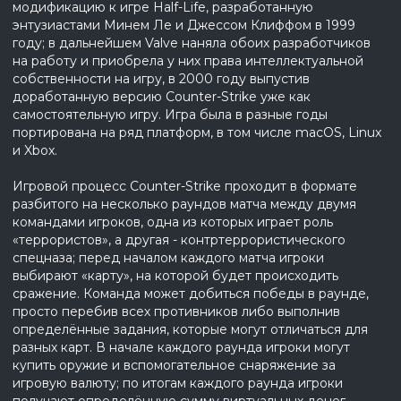
модификацию к игре Half-Life, разработанную
энтузиастами Минем Ле и Джессом Клиффом в 1999
году; в дальнейшем Valve наняла обоих разработчиков
на работу и приобрела у них права интеллектуальной
собственности на игру, в 2000 году выпустив
доработанную версию Counter-Strike уже как
самостоятельную игру. Игра была в разные годы
портирована на ряд платформ, в том числе macOS, Linux
и Xbox.
Игровой процесс Counter-Strike проходит в формате
разбитого на несколько раундов матча между двумя
командами игроков, одна из которых играет роль
«террористов», а другая - контртеррористического
спецназа; перед началом каждого матча игроки
выбирают «карту», на которой будет происходить
сражение. Команда может добиться победы в раунде,
просто перебив всех противников либо выполнив
определённые задания, которые могут отличаться для
разных карт. В начале каждого раунда игроки могут
купить оружие и вспомогательное снаряжение за
игровую валюту; по итогам каждого раунда игроки