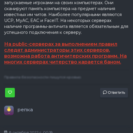
запускаемые игроками на своих компьютерах. Они
сканируют память компьютера на предмет наличия
известных им читов. Наиболее популярными являются
UCP, MyAC, EAC и FaceIT. На некоторых серверах
наличие программы-античита является обязательным для
успешного подключения к серверу.
На public
-серверах за выполнением правил
следят администраторы этих серверов,
возможна работа античитерских программ. На
многих серверах читерство карается баном.
Правила безопасности пишутся кровью.
Ответить
репка
8 октября 2022 г, 00:18