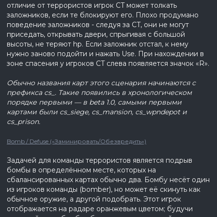
отличие от террористов игрок CT может толкать
заложников, если те блокируют его. Плохо продумано
поведение заложников - следуя за CT, они не могут
приседать, открывать двери, спрыгивая с большой
высоты, не теряют hp. Если заложник отстал, к нему
нужно заново подойти и нажать Use. При нахождении в
зоне спасения у игроков CT слева появляется значок «R».
Обычно названия карт этого сценария начинаются с
префикса cs
_. Такие появились в хронологическом
порядке первыми — в beta
1.0, самыми первыми
картами были cs
_siege
, cs
_mansion
, cs
_wpndepot
и
cs
_prison
.
Bomb / Defuse («Заминировать/Обезвредить»)
Задачей для команды террористов является подрыв
бомбы в определённом месте, которых на
сбалансированных картах обычно два. Бомбу несёт один
из игроков команды (bomber), но может её скинуть как
обычное оружие, а другой подобрать. Этот игрок
отображается на радаре оранжевым цветом; будучи