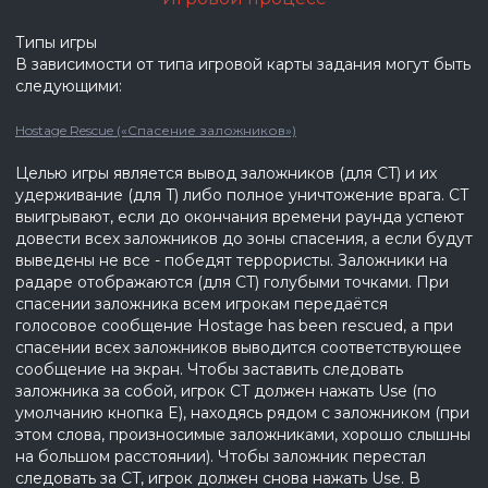
Типы игры
В зависимости от типа игровой карты задания могут быть
следующими:
Hostage Rescue («Спасение заложников»)
Целью игры является вывод заложников (для CT) и их
удерживание (для T) либо полное уничтожение врага. CT
выигрывают, если до окончания времени раунда успеют
довести всех заложников до зоны спасения, а если будут
выведены не все - победят террористы. Заложники на
радаре отображаются (для CT) голубыми точками. При
спасении заложника всем игрокам передаётся
голосовое сообщение Hostage has been rescued, а при
спасении всех заложников выводится соответствующее
сообщение на экран. Чтобы заставить следовать
заложника за собой, игрок CT должен нажать Use (по
умолчанию кнопка E), находясь рядом с заложником (при
этом слова, произносимые заложниками, хорошо слышны
на большом расстоянии). Чтобы заложник перестал
следовать за CT, игрок должен снова нажать Use. В