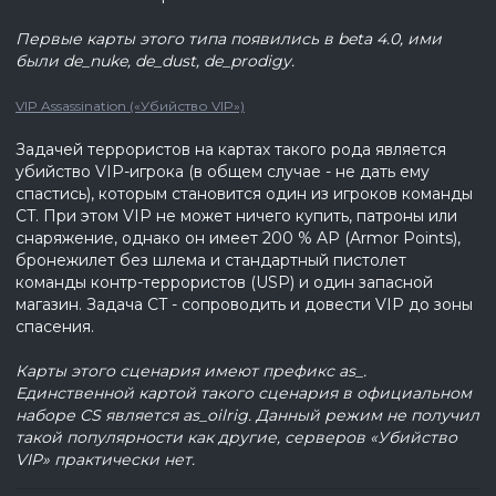
Первые карты этого типа появились в beta
4.0, ими
были de
_nuke
, de
_dust
, de
_prodigy
.
VIP Assassination («Убийство VIP»)
Задачей террористов на картах такого рода является
убийство VIP-игрока (в общем случае - не дать ему
спастись), которым становится один из игроков команды
CT. При этом VIP не может ничего купить, патроны или
снаряжение, однако он имеет 200 % AP (Armor Points),
бронежилет без шлема и стандартный пистолет
команды контр-террористов (USP) и один запасной
магазин. Задача CT - сопроводить и довести VIP до зоны
спасения.
Карты этого сценария имеют префикс as
_.
Единственной картой такого сценария в официальном
наборе CS
является as
_oilrig
. Данный режим не получил
такой популярности как другие, серверов «Убийство
VIP
» практически нет.