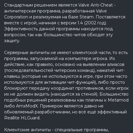
Стандартным решением является Valve Anti-Cheat -
античитерская программа, разработанная Valve
Corporation и реализуемая на базе Steam. Поставляется
вместе с игрой, начиная с версии 1.4 (2002 год).
Эффективность данной программы находится под
вопросом, так как большинство читов обходят эту
защиту.
Серверные античиты не имеют клиентской части, то есть
программы, запускаемой на компьютере игрока. Их
действие, как правило, основано на выявлении алиасов
(последовательностей читерских команд), нажатий чит-
клавиш (которые не используются в игре, при этом часто
используются для активации чит-функций), либо просто
блокируют передачу координат противников, если игрок
их не должен видеть (находится за стеной). Большинство
подобных решений реализованы как плагины к Metamod
либо AmxModX. Примером является давно не
обновляемый разработчиками, но всё ещё эффективный
Reallite HLGuard.
Клиентские античиты - специальные программы,