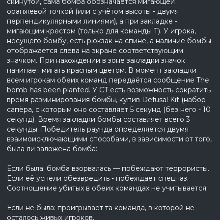
скинутой, сама бомба обозначается мигающей
оранжевой точкой (или с учётом высоты - двумя
перпендикулярными линиями), а при закладке -
мигающим крестом (только для команды Т). У игрока,
несущего бомбу, есть рюкзак на спине, а наличие бомбы
отображается слева на экране соответствующим
значком. При нахождении в зоне закладки значок
начинает мигать красным цветом. В момент закладки
всем игрокам обеих команд передаётся сообщение The
bomb has been planted. У CT есть возможность сократить
время разминирования бомбы, купив Defusal Kit (набор
сапёра, с которым оно составляет 5 секунд (без него - 10
секунд). Время закладки бомбы составляет всего 3
секунды. Победитель раунда определяется двумя
взаимоисключающими способами, в зависимости от того,
была ли заложена бомба:
Если была: бомба взорвалась — побеждают террористы.
Если её успели обезвредить - побеждает спецназ.
Соотношение убитых в обеих командах не учитывается.
Если не была: проигрывает та команда, в которой не
осталось живых игроков.