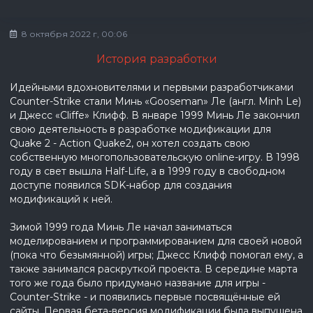
8 октября 2022 г, 00:06
История разработки
Идейными вдохновителями и первыми разработчиками
Counter-Strike стали Минь «Gooseman» Ле (англ. Minh Le)
и Джесс «Cliffe» Клифф. В январе 1999 Минь Ле закончил
свою деятельность в разработке модификации для
Quake 2 - Action Quake2, он хотел создать свою
собственную многопользовательскую online-игру. В 1998
году в свет вышла Half-Life, а в 1999 году в свободном
доступе появился SDK-набор для создания
модификаций к ней.
Зимой 1999 года Минь Ле начал заниматься
моделированием и программированием для своей новой
(пока что безымянной) игры; Джесс Клифф помогал ему, а
также занимался раскруткой проекта. В середине марта
того же года было придумано название для игры -
Counter-Strike - и появились первые посвящённые ей
сайты. Первая бета-версия модификации была выпущена