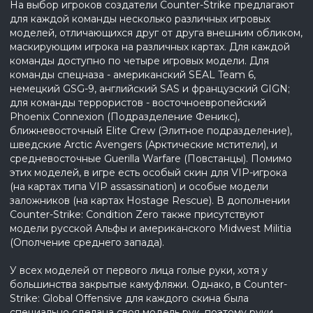
На выбор игроков создатели Counter-Strike предлагают
для каждой команды несколько различных игровых
моделей, отличающихся друг от друга внешним обликом,
маскирующим игрока на различных картах. Для каждой
команды доступно по четыре игровых модели. Для
команды спецназа - американский SEAL Team 6,
немецкий GSG-9, английский SAS и французский GIGN;
для команды террористов - восточноевропейский
Phoenix Connexion (Подразделение Феникс),
ближневосточный Elite Crew (Элитное подразделение),
шведские Arctic Avengers (Арктические мстители), и
средневосточные Guerilla Warfare (Повстанцы). Помимо
этих моделей, в игре есть особый скин для VIP-игрока
(на картах типа VIP assassination) и особые модели
заложников (на картах Hostage Rescue). В дополнении
Counter-Strike: Condition Zero также присутствуют
модели русской Альфы и американского Midwest Militia
(Ополчение среднего запада).
У всех моделей от первого лица голые руки, хотя у
большинства закрытые камуфляжи. Однако, в Counter-
Strike: Global Offensive для каждого скина была
специально сделана своя модель рук, поэтому руки