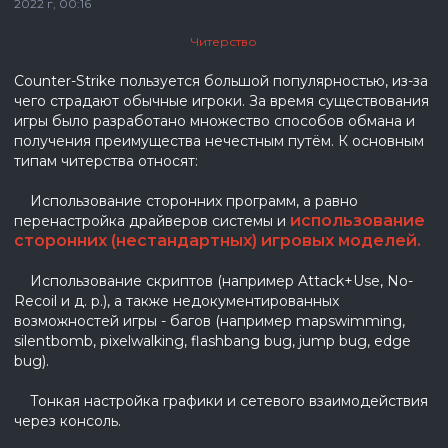
2022 г, 00:16
Читерство
Counter-Strike пользуется большой популярностью, из-за
чего страдают обычные игроки. За время существования
игры было разработано множество способов обмана и
получения преимущества нечестным путём. К основным
типам читерства относят:
Использование сторонних программ, а равно
использование
перенастройка драйверов системы и
сторонних (нестандартных) игровых моделей.
Использование скриптов (например Attack+Use, No-
Recoil и д. р.), а также недокументированных
возможностей игры - багов (например mapswimming,
silentbomb, pixelwalking, flashbang bug, jump bug, edge
bug).
Тонкая настройка графики и сетевого взаимодействия
через консоль.