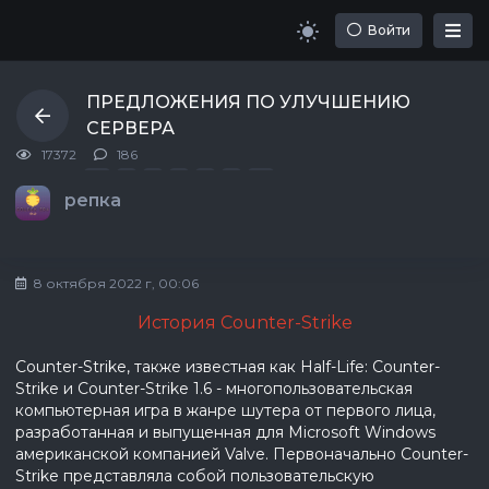
Войти
ПРЕДЛОЖЕНИЯ ПО УЛУЧШЕНИЮ
СЕРВЕРА
17372
186
Первая
Последняя
«
»
1
2
...
18
19
репка
8 октября 2022 г, 00:06
История Counter-Strike
Counter-Strike, также известная как Half-Life: Counter-
Strike и Counter-Strike 1.6 - многопользовательская
компьютерная игра в жанре шутера от первого лица,
разработанная и выпущенная для Microsoft Windows
американской компанией Valve. Первоначально Counter-
Strike представляла собой пользовательскую