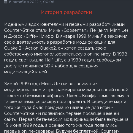
8 октября 2022 г, 00:06
История разработки
Идейными вдохновителями и первыми разработчиками
Counter-Strike стали Минь «Gooseman» Ле (англ. Minh Le)
и Джесс «Cliffe» Клифф. В январе 1999 Минь Ле закончил
свою деятельность в разработке модификации для
Quake 2 - Action Quake2, он хотел создать свою
собственную многопользовательскую online-игру. В 1998
году в свет вышла Half-Life, а в 1999 году в свободном
доступе появился SDK-набор для создания
модификаций к ней.
Зимой 1999 года Минь Ле начал заниматься
моделированием и программированием для своей новой
(пока что безымянной) игры; Джесс Клифф помогал ему, а
также занимался раскруткой проекта. В середине марта
того же года было придумано название для игры -
Counter-Strike - и появились первые посвящённые ей
сайты. Первая бета-версия модификации была выпущена
19 июня 1999 года, а осенью того же года появились
первые online-серверы. Будучи бесплатной, Counter-