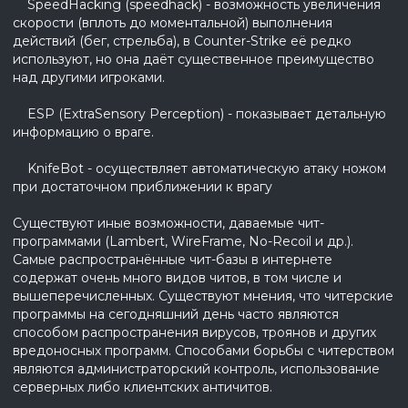
SpeedHacking (speedhack) - возможность увеличения
скорости (вплоть до моментальной) выполнения
действий (бег, стрельба), в Counter-Strike её редко
используют, но она даёт существенное преимущество
над другими игроками.
ESP (ExtraSensory Perception) - показывает детальную
информацию о враге.
KnifeBot - осуществляет автоматическую атаку ножом
при достаточном приближении к врагу
Существуют иные возможности, даваемые чит-
программами (Lambert, WireFrame, No-Recoil и др.).
Самые распространённые чит-базы в интернете
содержат очень много видов читов, в том числе и
вышеперечисленных. Существуют мнения, что читерские
программы на сегодняшний день часто являются
способом распространения вирусов, троянов и других
вредоносных программ. Способами борьбы с читерством
являются администраторский контроль, использование
серверных либо клиентских античитов.