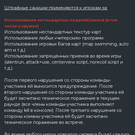
Штрафные санкции применяются к игрокам за:
Использование нестандартных моделей/скинов (в том
числе и оружия)
Использование нестандартных текстур карт
Использование любых «читерских» программ
Использование игровых багов карт (map swimming, auto
aim и т.д.)
Использование запрещённых приемов во время игры
(silentrun, attack+use, centerview script, norecoil script и
т.д.)
После первого нарушения со стороны команды-
участника ей выносится предупреждение. После
второго нарушения со стороны команды-участника ей
будет засчитано техническое поражение в текущем
раунде (все члены команды-участника выполняют
команду kill в консоли). После третьего нарушения со
стороны команы-участника ей будет засчитано
техническое поражение во встрече.
Во время любого матча оператор сервера будет следить